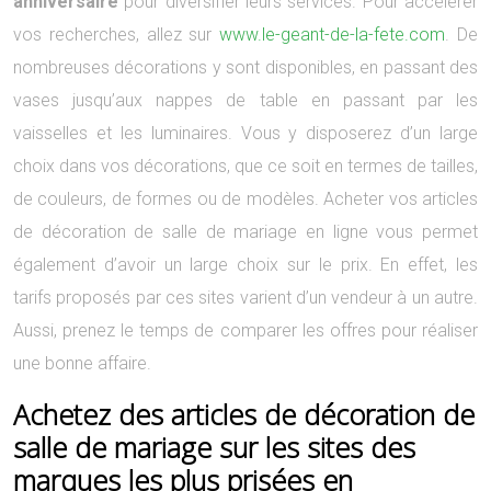
anniversaire
pour diversifier leurs services. Pour accélérer
vos recherches, allez sur
www.le-geant-de-la-fete.com
. De
nombreuses décorations y sont disponibles, en passant des
vases jusqu’aux nappes de table en passant par les
vaisselles et les luminaires. Vous y disposerez d’un large
choix dans vos décorations, que ce soit en termes de tailles,
de couleurs, de formes ou de modèles. Acheter vos articles
de décoration de salle de mariage en ligne vous permet
également d’avoir un large choix sur le prix. En effet, les
tarifs proposés par ces sites varient d’un vendeur à un autre.
Aussi, prenez le temps de comparer les offres pour réaliser
une bonne affaire.
Achetez des articles de décoration de
salle de mariage sur les sites des
marques les plus prisées en