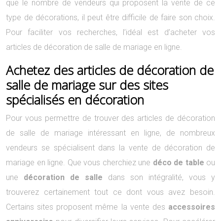
que le nombre de vendeurs qui proposent la vente de ce
type de décorations, il peut être difficile de faire son choix.
Pour faciliter vos recherches, l’idéal est d’acheter vos
articles de décoration de salle de mariage en ligne.
Achetez des articles de décoration de
salle de mariage sur des sites
spécialisés en décoration
Pour vous permettre de trouver des articles de décoration
de salle de mariage intéressant en ligne, de nombreux
vendeurs se spécialisent dans la vente de décoration de
mariage en ligne. Que vous cherchiez une
déco de table
ou
une
décoration de salle
dans son intégralité, vous y
trouverez certainement tout ce dont vous avez besoin.
Certains sites proposent même la vente des
accessoires