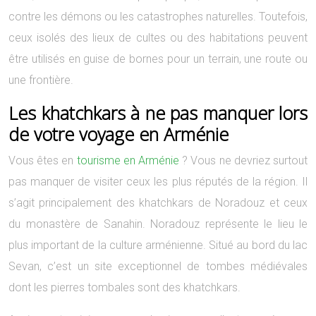
contre les démons ou les catastrophes naturelles. Toutefois,
ceux isolés des lieux de cultes ou des habitations peuvent
être utilisés en guise de bornes pour un terrain, une route ou
une frontière.
Les khatchkars à ne pas manquer lors
de votre voyage en Arménie
Vous êtes en
tourisme en Arménie
? Vous ne devriez surtout
pas manquer de visiter ceux les plus réputés de la région. Il
s’agit principalement des khatchkars de Noradouz et ceux
du monastère de Sanahin. Noradouz représente le lieu le
plus important de la culture arménienne. Situé au bord du lac
Sevan, c’est un site exceptionnel de tombes médiévales
dont les pierres tombales sont des khatchkars.