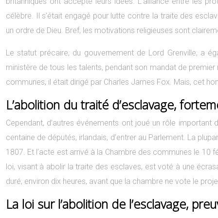
britanniques ont accepté leurs idées. L’alliance entre les prot
célèbre. Il s’était engagé pour lutte contre la traite des es
un ordre de Dieu. Bref, les motivations religieuses sont clairem
Le statut précaire, du gouvernement de Lord Grenville, a 
ministère de tous les talents, pendant son mandat de premier m
communes, il était dirigé par Charles James Fox. Mais, cet ho
L’abolition du traité d’esclavage, fort
Cependant, d’autres événements ont joué un rôle important dans
centaine de députés, irlandais, d’entrer au Parlement. La plupar
1807. Et l’acte est arrivé à la Chambre des communes le 10 févr
loi, visant à abolir la traite des esclaves, est voté à une é
duré, environ dix heures, avant que la chambre ne vote le projet
La loi sur l’abolition de l’esclavage, 