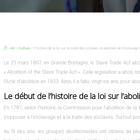
/
Art / Culture
/ L’histoire de la loi sur la traite des esclaves et abolition de l’escla
Le 25 mars 1807, en Grande-Bretagne, le Slave Trade Act abolit 
« Abolition of the Slave Trade Act ». Celle législation a aboli,
l’Acte d’abolition en 1833. Ainsi, il a fallu, vingt-six ans, pour
Le début de l’histoire de la loi sur l’abol
En 1787, selon l’histoire, la Commission pour l’abolition de l
s’opposer à l’esclavage et à la traite des esclaves. Surtout 
Au fil des ans, les groupes abolitionnistes ont obtenu de 