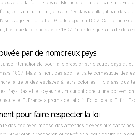
prouvé par la famille royale. Même si on la compare à la France 
 française a, initialement, déclaré l’esclavage illégal par des 
e l’esclavage en Haïti et en Guadeloupe, en 1802. Cet homme de l’
 bien que la loi anglaise de 1807 n’interdise que la traite des e
approuvée par de nombreux pays
sance internationale pour faire pression sur d’autres pays et les e
 2 mars 1807. Mais ils n’ont pas aboli la traite domestique des 
indre la traite des esclaves à leurs colonies. Trois ans plus t
t les Pays-Bas et le Royaume-Uni qui ont conclu une convention p
 naturelle. Et France a promis de l’abolir d’ici cinq ans. Enfin, 
t pour faire respecter la loi
a traite des esclaves impose des amendes élevées aux capitaines. 
yal Navy établit l’escadron ouest-africain, pour contrôler la c