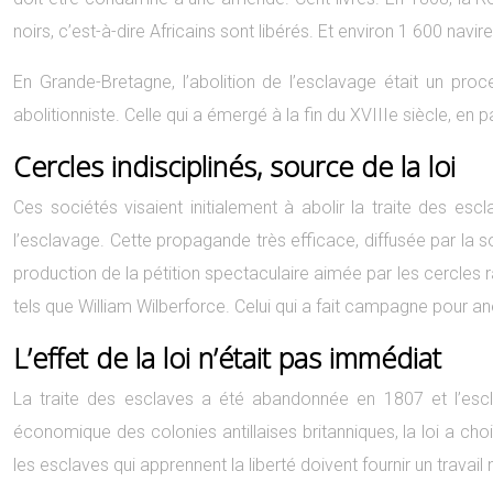
noirs, c’est-à-dire Africains sont libérés. Et environ 1 600 navir
En Grande-Bretagne, l’abolition de l’esclavage était un pro
abolitionniste. Celle qui a émergé à la fin du XVIIIe siècle, en par
Cercles indisciplinés, source de la loi
Ces sociétés visaient initialement à abolir la traite des esc
l’esclavage. Cette propagande très efficace, diffusée par la s
production de la pétition spectaculaire aimée par les cercles 
tels que William Wilberforce. Celui qui a fait campagne pour an
L’effet de la loi n’était pas immédiat
La traite des esclaves a été abandonnée en 1807 et l’escla
économique des colonies antillaises britanniques, la loi a cho
les esclaves qui apprennent la liberté doivent fournir un travail