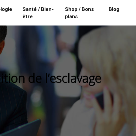
logie
Santé / Bien-
Shop / Bons
Blog
être
plans
lition de l’esclavage