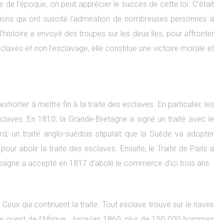
de l’époque, on peut apprécier le succès de cette loi. C’était
actions qui ont suscité l’admiration de nombreuses personnes à
histoire a envoyé des troupes sur les deux îles, pour affronter
sclaves et non l’esclavage, elle constitue une victoire morale et
xhorter à mettre fin à la traite des esclaves. En particulier, les
esclaves. En 1810, la Grande-Bretagne a signé un traité avec le
ard, un traité anglo-suédois stipulait que la Suède va adopter
our abolir la traite des esclaves. Ensuite, le Traité de Paris a
l’Espagne a accepté en 1817 d’abolir le commerce d’ici trois ans.
Ceux qui continuent la traite. Tout esclave trouvé sur le navire
ôte ouest de l’Afrique. Jusqu’en 1860, plus de 150 000 hommes