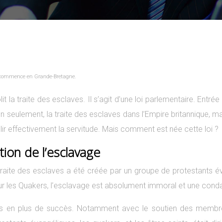
vage commence en Grande-Bretagne.
la traite des esclaves. Il s’agit d’une loi parlementaire. Entrée
 non seulement, la traite des esclaves dans l’Empire britannique,
 abolir effectivement la servitude. Mais comment est née cette loi ?
ition de l’esclavage
a traite des esclaves a été créée par un groupe de protestants é
pour les Quakers, l’esclavage est absolument immoral et une cond
plus en plus de succès. Notamment avec le soutien des membr