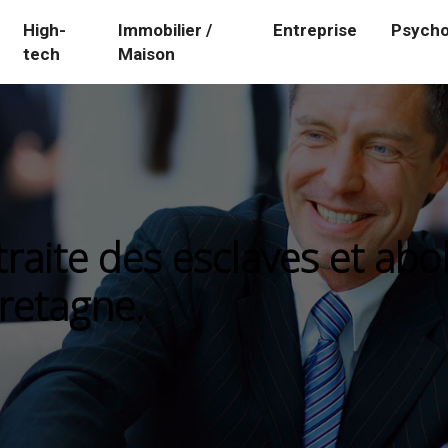
High-
Immobilier /
Entreprise
Psycho
tech
Maison
a traite des esclaves et abo
etagne.