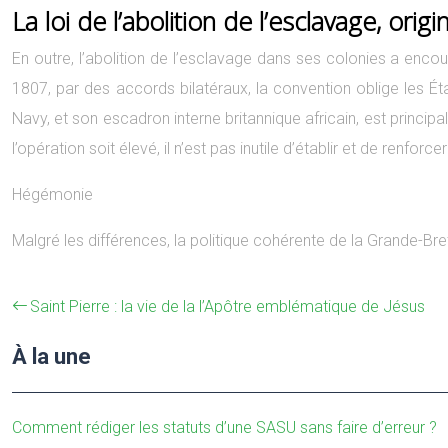
La loi de l’abolition de l’esclavage, orig
En outre, l’abolition de l’esclavage dans ses colonies a encou
1807, par des accords bilatéraux, la convention oblige les É
Navy, et son escadron interne britannique africain, est princi
l’opération soit élevé, il n’est pas inutile d’établir et de renforc
Hégémonie
Malgré les différences, la politique cohérente de la Grande-Bre
Saint Pierre : la vie de la l’Apôtre emblématique de Jésus
À la une
Comment rédiger les statuts d’une SASU sans faire d’erreur ?