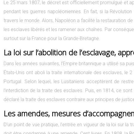
Le 25 mars 1807, le décret est officiellement promulgué et ap
pendant les guerres napoléoniennes. En fait, si la Révolution
travers le monde. Alors, Napoléon a facilité la restauration d
les esclaves libérés et les ramener aux chaînes. Par conséquent,
surtout sur la France pour la Grande-Bretagne.
La loi sur l’abolition de l’esclavage, 
Dans les années suivantes, l’Empire britannique a utilisé sa puis
États-Unis ont aboli la traite internationale des esclaves, le
Portugal. Selon lequel, les Lusitaniens acceptèrent de restre
l’interdiction de la traite des esclaves. Puis, en 1814, ce son
déclaré la traite des esclaves contraire aux principes de justice
Les amendes, mesures d’accompagnemen
D’un point de vue pratique, l’entrée en vigueur de la loi sur l
doit être condamné à une amende. Cent livres. En 1808, la Ro