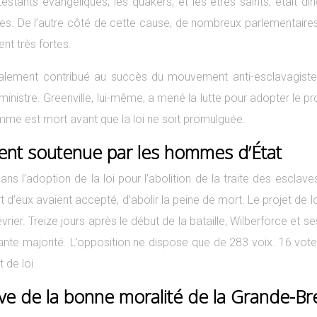
estants évangéliques, les quakers, et les êtres saints, était dir
claves. De l’autre côté de cette cause, de nombreux parlementair
ent très fortes.
également contribué au succès du mouvement anti-esclavagist
inistre. Greenville, lui-même, a mené la lutte pour adopter le pr
mme est mort avant que la loi ne soit promulguée.
ement soutenue par les hommes d’État
 l’adoption de la loi pour l’abolition de la traite des esclaves.
t d’eux avaient accepté, d’abolir la peine de mort. Le projet de l
ier. Treize jours après le début de la bataille, Wilberforce et s
crasante majorité. L’opposition ne dispose que de 283 voix. 16 v
 de loi.
preuve de la bonne moralité de la Grande-