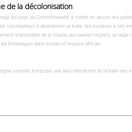
ine de la décolonisation
ragé les pays du Commonwealth à mettre en œuvre leur politique de
tats colonisateurs à abandonner la traite des esclaves à ses en
palement responsable de la chasse aux navires négriers, au large
er les Britanniques dans l’océan et l’espace africain.
tagne consiste à imposer une auto-interdiction de la traite des es