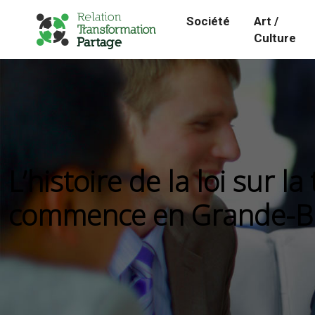
Société
Art /
Culture
L’histoire de la loi sur l
commence en Grande-Br