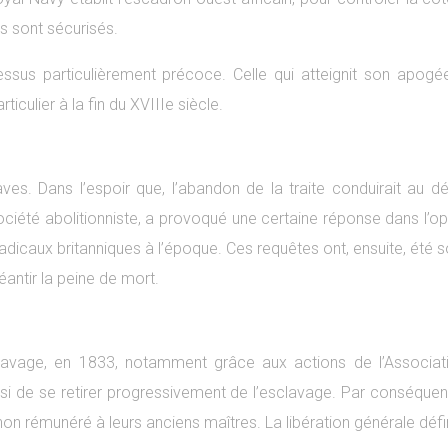
es sont sécurisés.
cessus particulièrement précoce. Celle qui atteignit son apo
ticulier à la fin du XVIIIe siècle.
laves. Dans l’espoir que, l’abandon de la traite conduirait au
ociété abolitionniste, a provoqué une certaine réponse dans l’opi
radicaux britanniques à l’époque. Ces requêtes ont, ensuite, été 
éantir la peine de mort.
vage, en 1833, notamment grâce aux actions de l’Association 
isi de se retirer progressivement de l’esclavage. Par conséquent
 non rémunéré à leurs anciens maîtres. La libération générale défini