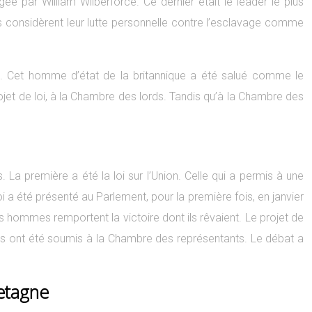
igée par William Wilberforce. Ce dernier était le leader le plus
es considèrent leur lutte personnelle contre l’esclavage comme
e. Cet homme d’état de la britannique a été salué comme le
ojet de loi, à la Chambre des lords. Tandis qu’à la Chambre des
 La première a été la loi sur l’Union. Celle qui a permis à une
oi a été présenté au Parlement, pour la première fois, en janvier
es hommes remportent la victoire dont ils rêvaient. Le projet de
otes ont été soumis à la Chambre des représentants. Le débat a
Bretagne