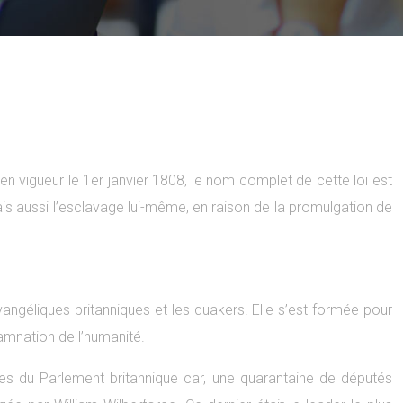
 en vigueur le 1er janvier 1808, le nom complet de cette loi est
 mais aussi l’esclavage lui-même, en raison de la promulgation de
vangéliques britanniques et les quakers. Elle s’est formée pour
amnation de l’humanité.
es du Parlement britannique car, une quarantaine de députés