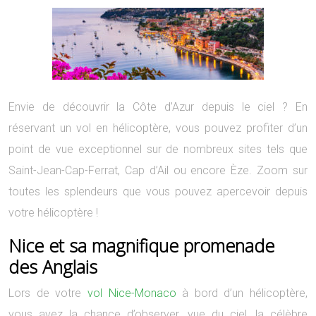
Envie de découvrir la Côte d’Azur depuis le ciel ? En
réservant un vol en hélicoptère, vous pouvez profiter d’un
point de vue exceptionnel sur de nombreux sites tels que
Saint-Jean-Cap-Ferrat, Cap d’Ail ou encore Èze. Zoom sur
toutes les splendeurs que vous pouvez apercevoir depuis
votre hélicoptère !
Nice et sa magnifique promenade
des Anglais
Lors de votre
vol Nice-Monaco
à bord d’un hélicoptère,
vous avez la chance d’observer, vue du ciel, la célèbre