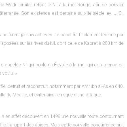
 le Wadi Tumilat, reliant le Nil à la mer Rouge, afin de pouvoir
rranée. Son existence est certaine au xiiie siècle av. J.-C.,
is ne furent jamais achevés. Le canal fut finalement terminé par
t disposées sur les rives du Nil, dont celle de Kabret à 200 km de
rivière appelée Nil qui coule en Égypte à la mer qui commence en
 voulu. »
fié, détruit et reconstruit, notamment par Amr ibn al-As en 640,
lle de Médine, et éviter ainsi le risque d’une attaque.
 a en effet découvert en 1498 une nouvelle route contournant
t le transport des épices. Mais cette nouvelle concurrence nuit