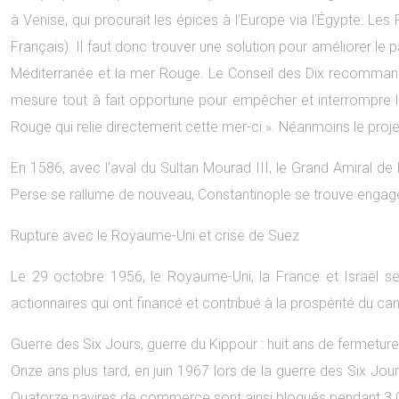
à Venise, qui procurait les épices à l’Europe via l’Égypte. Le
Français). Il faut donc trouver une solution pour améliorer le 
Méditerranée et la mer Rouge. Le Conseil des Dix recomman
mesure tout à fait opportune pour empêcher et interrompre la n
Rouge qui relie directement cette mer-ci ». Néanmoins le projet
En 1586, avec l’aval du Sultan Mourad III, le Grand Amiral de
Perse se rallume de nouveau, Constantinople se trouve engag
Rupture avec le Royaume-Uni et crise de Suez
Le 29 octobre 1956, le Royaume-Uni, la France et Israël se l
actionnaires qui ont financé et contribué à la prospérité du cana
Guerre des Six Jours, guerre du Kippour : huit ans de fermeture
Onze ans plus tard, en juin 1967 lors de la guerre des Six Jour
Quatorze navires de commerce sont ainsi bloqués pendant 3 016