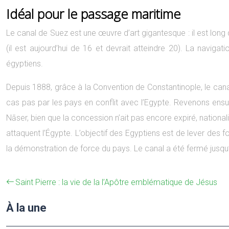
Idéal pour le passage maritime
Le canal de Suez est une œuvre d’art gigantesque : il est long 
(il est aujourd’hui de 16 et devrait atteindre 20). La navig
égyptiens.
Depuis 1888, grâce à la Convention de Constantinople, le cana
cas pas par les pays en conflit avec l’Egypte. Revenons ensui
Nāser, bien que la concession n’ait pas encore expiré, nationali
attaquent l’Égypte. L’objectif des Egyptiens est de lever des f
la démonstration de force du pays. Le canal a été fermé jusqu’
Saint Pierre : la vie de la l’Apôtre emblématique de Jésus
À la une