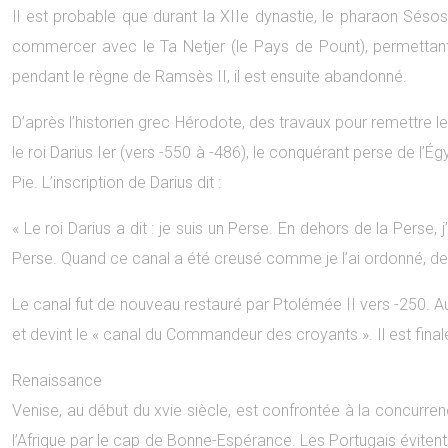
Il est probable que durant la XIIe dynastie, le pharaon Sésostr
commercer avec le Ta Netjer (le Pays de Pount), permettant a
pendant le règne de Ramsès II, il est ensuite abandonné.
D’après l’historien grec Hérodote, des travaux pour remettre le
le roi Darius Ier (vers -550 à -486), le conquérant perse de l’Ég
Pie. L’inscription de Darius dit :
« Le roi Darius a dit : je suis un Perse. En dehors de la Perse
Perse. Quand ce canal a été creusé comme je l’ai ordonné, des
Le canal fut de nouveau restauré par Ptolémée II vers -250. Au 
et devint le « canal du Commandeur des croyants ». Il est finaleme
Renaissance
Venise, au début du xvie siècle, est confrontée à la concur
l’Afrique par le cap de Bonne-Espérance. Les Portugais évitent