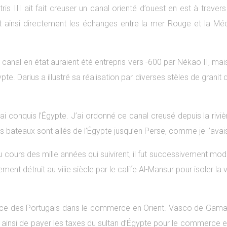
is III ait fait creuser un canal orienté d’ouest en est à travers
insi directement les échanges entre la mer Rouge et la Médite
 canal en état auraient été entrepris vers -600 par Nékao II, ma
ypte. Darius a illustré sa réalisation par diverses stèles de grani
, j’ai conquis l’Égypte. J’ai ordonné ce canal creusé depuis la 
 bateaux sont allés de l’Égypte jusqu’en Perse, comme je l’avais
cours des mille années qui suivirent, il fut successivement modi
nt détruit au viiie siècle par le calife Al-Mansur pour isoler la vi
rence des Portugais dans le commerce en Orient. Vasco de Gama
 ainsi de payer les taxes du sultan d’Égypte pour le commerce e