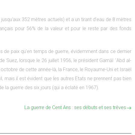
i jusqu’aux 352 mètres actuels) et a un tirant d’eau de 8 mètres
français pour 56% de la valeur et pour le reste par des fonds
emps de paix qu’en temps de guerre, évidemment dans ce dernier
 Suez, lorsque le 26 juillet 1956, le président Gamāl ʿAbd al-
en octobre de cette année-là, la France, le Royaume-Uni et Israël
l, mais il est évident que les autres Etats ne prennent pas bien
 la guerre des six jours (qui a éclaté en 1967).
La guerre de Cent Ans : ses débuts et ses trêves