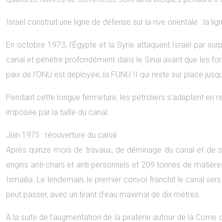
Israël construit une ligne de défense sur la rive orientale : la li
En octobre 1973, l’Égypte et la Syrie attaquent Israël par su
canal et pénètre profondément dans le Sinaï avant que les forc
paix de l’ONU est déployée, la FUNU II qui reste sur place jusq
Pendant cette longue fermeture, les pétroliers s’adaptent en re
imposée par la taille du canal.
Juin 1975 : réouverture du canal
Après quinze mois de travaux, de déminage du canal et de se
engins anti-chars et anti-personnels et 209 tonnes de matières
Ismaïlia. Le lendemain, le premier convoi franchit le canal ver
peut passer, avec un tirant d’eau maximal de dix mètres.
À la suite de l’augmentation de la piraterie autour de la Corne d