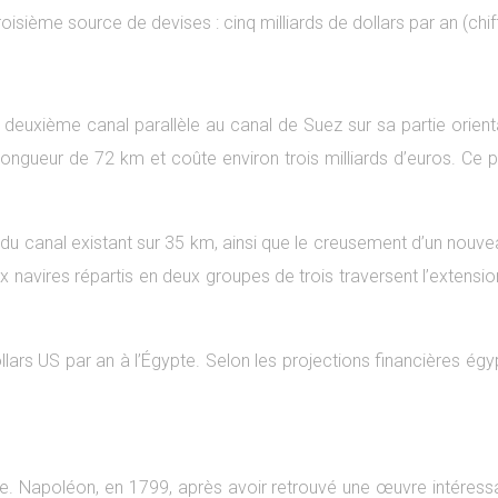
troisième source de devises : cinq milliards de dollars par an (chi
deuxième canal parallèle au canal de Suez sur sa partie orienta
ongueur de 72 km et coûte environ trois milliards d’euros. Ce 
du canal existant sur 35 km, ainsi que le creusement d’un nouvea
x navires répartis en deux groupes de trois traversent l’extens
lars US par an à l’Égypte. Selon les projections financières ég
me. Napoléon, en 1799, après avoir retrouvé une œuvre intéressa