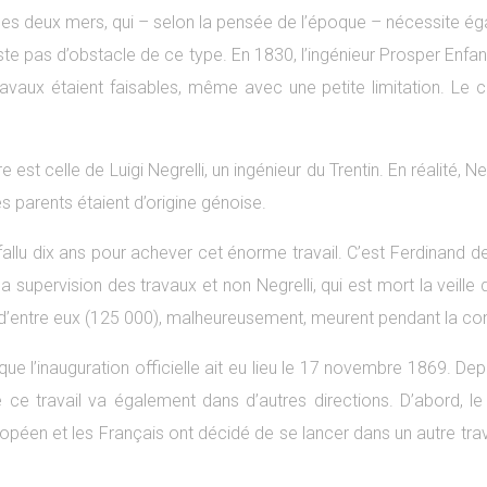
les deux mers, qui – selon la pensée de l’époque – nécessite é
ste pas d’obstacle de ce type. En 1830, l’ingénieur Prosper Enfan
avaux étaient faisables, même avec une petite limitation. Le 
 est celle de Luigi Negrelli, un ingénieur du Trentin. En réalité, Ne
s parents étaient d’origine génoise.
fallu dix ans pour achever cet énorme travail. C’est Ferdinand 
a supervision des travaux et non Negrelli, qui est mort la veill
p d’entre eux (125 000), malheureusement, meurent pendant la co
 que l’inauguration officielle ait eu lieu le 17 novembre 1869. 
de ce travail va également dans d’autres directions. D’abord, l
ropéen et les Français ont décidé de se lancer dans un autre trav