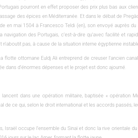
s Portugais pourront en effet proposer des prix plus bas aux clie
passage des épices en Méditerranée. Et dans le débat de Pregàdi,
de en mai 1504 à Francesco Teldi (en), son envoyé auprès du
avigation des Portugais, c’est-à-dire qu’avec facilité et rapid
 n’aboutit pas, à cause de la situation interne égyptienne instabl
 la flotte ottomane Euldj Ali entreprend de creuser l’ancien ca
ée dans d’énormes dépenses et le projet est donc ajourné.
ancent dans une opération militaire, baptisée « opération Mous
l de ce qui, selon le droit international et les accords passés, le
s, Israël occupe l’ensemble du Sinaï et donc la rive orientale du 
 jours sur le lac Amer, formant la flotte jaune.