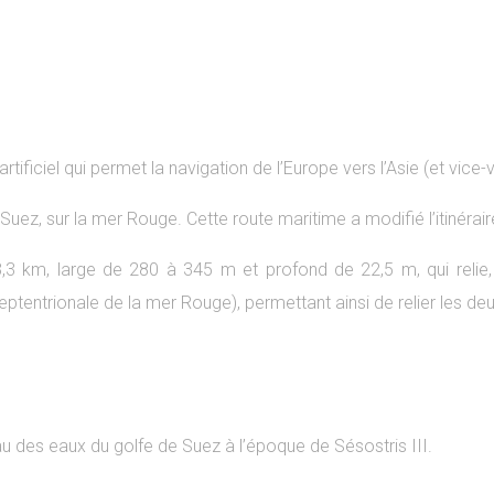
ificiel qui permet la navigation de l’Europe vers l’Asie (et vice-
 à Suez, sur la mer Rouge. Cette route maritime a modifié l’itinér
 km, large de 280 à 345 m et profond de 22,5 m, qui relie, vi
septentrionale de la mer Rouge), permettant ainsi de relier les de
au des eaux du golfe de Suez à l’époque de Sésostris III.