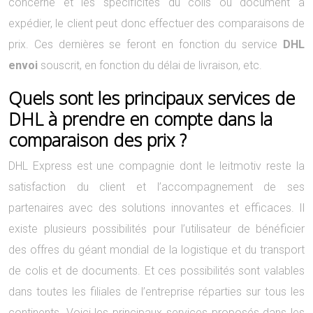
concerné et les spécificités du colis ou document à
expédier, le client peut donc effectuer des comparaisons de
prix. Ces dernières se feront en fonction du service
DHL
envoi
souscrit, en fonction du délai de livraison, etc.
Quels sont les principaux services de
DHL à prendre en compte dans la
comparaison des prix ?
DHL Express est une compagnie dont le leitmotiv reste la
satisfaction du client et l’accompagnement de ses
partenaires avec des solutions innovantes et efficaces. Il
existe plusieurs possibilités pour l’utilisateur de bénéficier
des offres du géant mondial de la logistique et du transport
de colis et de documents. Et ces possibilités sont valables
dans toutes les filiales de l’entreprise réparties sur tous les
continents. Voici les principaux services proposés dans les