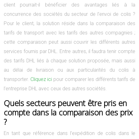
client pourrait-il bénéficier des avantages liés à la
concurrence des sociétés du secteur de l’envoi de colis ?
Pour le client, la solution réside dans la comparaison des
tarifs de transport avec les tarifs des autres compagnies ;
cette comparaison peut aussi couvrir les différents autres
services fournis par DHL. Entre autres, il faudra tenir compte
des tarifs DHL liés à chaque solution proposée, mais aussi
au délai de livraison ou aux particularités du colis à
transporter.
Cliquez ici
pour comparer les différents tarifs de
l’entreprise DHL avec ceux des autres sociétés.
Quels secteurs peuvent être pris en
compte dans la comparaison des prix
?
En tant que référence dans l’expédition de colis dans le