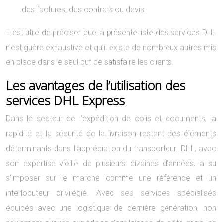
des factures, des contrats ou devis.
Il est utile de préciser que la présente liste des services DHL
n’est guère exhaustive et qu’il existe de nombreux autres mis
en place dans le seul but de satisfaire les clients.
Les avantages de l’utilisation des
services DHL Express
Dans le secteur de l’expédition de colis et documents, la
rapidité et la sécurité de la livraison restent des éléments
déterminants dans l’appréciation du transporteur. DHL, avec
son expertise vieille de plusieurs dizaines d’années, a su
s’imposer sur le marché comme une référence et un
interlocuteur privilégié. Avec ses services spécialisés
équipés avec une logistique de dernière génération, non