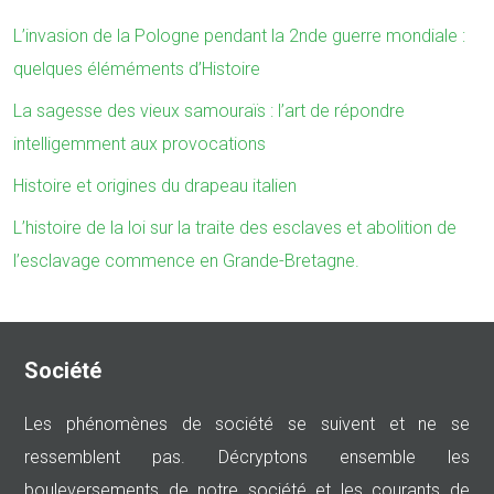
L’invasion de la Pologne pendant la 2nde guerre mondiale :
quelques éléméments d’Histoire
La sagesse des vieux samouraïs : l’art de répondre
intelligemment aux provocations
Histoire et origines du drapeau italien
L’histoire de la loi sur la traite des esclaves et abolition de
l’esclavage commence en Grande-Bretagne.
Société
Les phénomènes de société se suivent et ne se
ressemblent pas. Décryptons ensemble les
bouleversements de notre société et les courants de